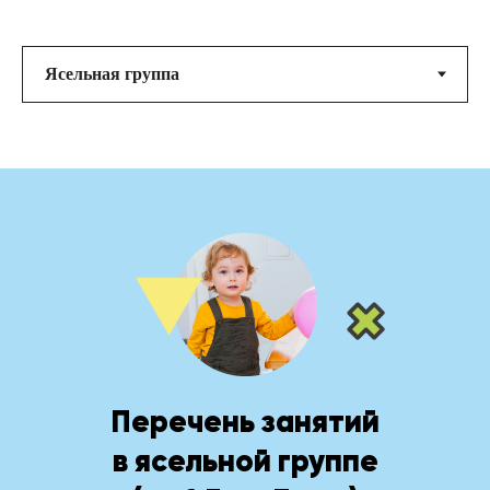
Занятия по группам
Перечень занятий
в ясельной группе
Раннее бронирование