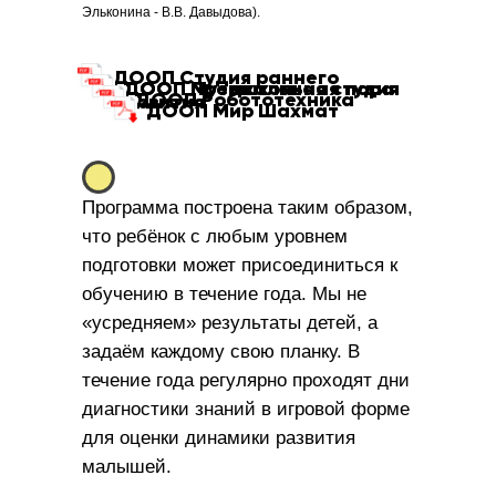
Эльконина - В.В. Давыдова).
ДООП Студия раннего
ДООП Предшкольная пора
ДООП Музыкальная студия
ДООП Робототехника
развития
ДООП Мир Шахмат
Программа построена таким образом,
что ребёнок с любым уровнем
подготовки может присоединиться к
обучению в течение года. Мы не
«усредняем» результаты детей, а
задаём каждому свою планку. В
течение года регулярно проходят дни
диагностики знаний в игровой форме
для оценки динамики развития
малышей.