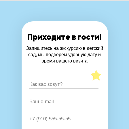
Приходите к нам на пробную
неделю
Записаться
Приходите в гости!
Запишитесь на экскурсию в детский
сад, мы подберём удобную дату и
время вашего визита